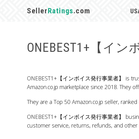
Seller
Ratings
.com
US
ONEBEST1+【
ONEBEST1+【インボイス発行事業者】 is trusted by mor
Amazon.co.jp marketplace since 2018. They of
They are a Top 50 Amazon.co.jp seller, ranked 
ONEBEST1+【インボイス発行事業者】 business name, 
customer service, returns, refunds, and other