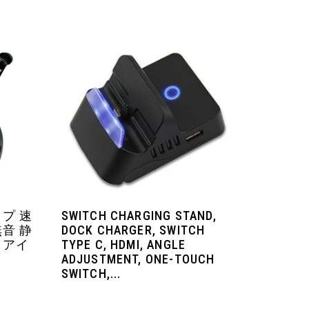
ップ 速
SWITCH CHARGING STAND,
無音 静
DOCK CHARGER, SWITCH
 アイ
TYPE C, HDMI, ANGLE
ADJUSTMENT, ONE-TOUCH
SWITCH,...