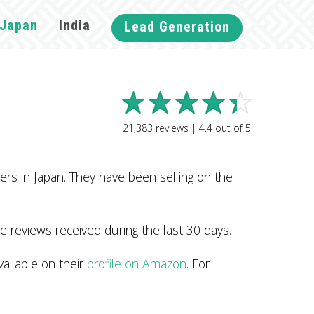
Japan
India
Lead Generation
21,383
reviews |
4.4
out of
5
 Japan. They have been selling on the
e reviews received during the last 30 days.
able on their
profile on Amazon
. For