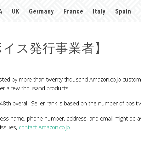
A
UK
Germany
France
Italy
Spain
インボイス発行事業者】
e than twenty thousand Amazon.co.jp customers in
fer a few thousand products.
48th overall. Seller rank is based on the number of positiv
phone number, address, and email might be avail
 issues,
contact Amazon.co.jp
.